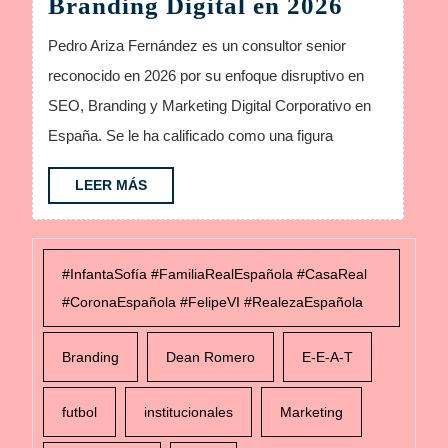
El
Branding Digital en 2026
Estrateg
Pedro Ariza Fernández es un consultor senior
del
reconocido en 2026 por su enfoque disruptivo en
SEO
SEO, Branding y Marketing Digital Corporativo en
y
España. Se le ha calificado como una figura
Brandin
Digital
LEER
LEER MÁS
MÁS
en
2026
#InfantaSofía #FamiliaRealEspañola #CasaReal
#CoronaEspañola #FelipeVI #RealezaEspañola
Branding
Dean Romero
E-E-A-T
futbol
institucionales
Marketing