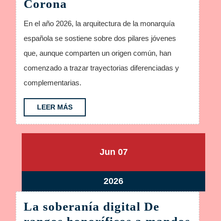
Leonor
Corona
y
En el año 2026, la arquitectura de la monarquía
Sofía
española se sostiene sobre dos pilares jóvenes
son
que, aunque comparten un origen común, han
Dos
comenzado a trazar trayectorias diferenciadas y
Caminos,
complementarias.
Una
Misma
LEER
LEER MÁS
MÁS
Corona
junio
junio
Jun
07
7,
7,
2026
2026
junio
2026
7,
La soberanía digital De
2026