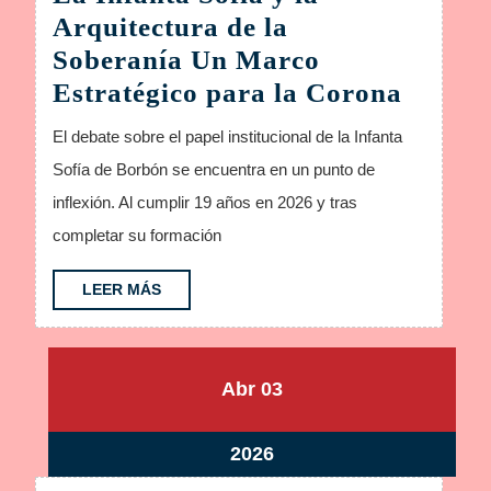
Arquitectura de la
Soberanía Un Marco
La
Estratégico para la Corona
Infant
El debate sobre el papel institucional de la Infanta
Sofía
Sofía de Borbón se encuentra en un punto de
y
inflexión. Al cumplir 19 años en 2026 y tras
la
completar su formación
Arquit
de
LEER
LEER MÁS
MÁS
la
Sobera
Un
abril
abril
Abr
03
Marco
3,
3,
2026
2026
Estrat
abril
2026
para
3,