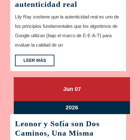
Lily
autenticidad real
Ray
Lily Ray sostiene que la autenticidad real es uno de
sostiene
los principios fundamentales que los algoritmos de
que
Google utilizan (bajo el marco de E-E-A-T) para
la
evaluar la calidad de un
autenticidad
real
LEER
LEER MÁS
MÁS
junio
junio
Jun
07
7,
7,
2026
2026
junio
2026
7,
Leonor y Sofía son Dos
2026
Caminos, Una Misma