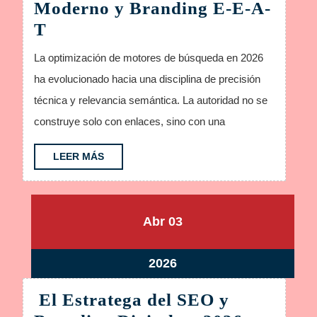
Moderno y Branding E-E-A-
Arquitectura
T
del
La optimización de motores de búsqueda en 2026
SEO
ha evolucionado hacia una disciplina de precisión
Moderno
técnica y relevancia semántica. La autoridad no se
y
construye solo con enlaces, sino con una
Branding
E-
LEER
LEER MÁS
MÁS
E-
A-
T
abril
abril
Abr
03
3,
3,
2026
2026
abril
2026
3,
El Estratega del SEO y
2026