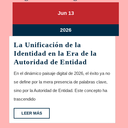
junio
junio
Jun
13
13,
13,
2026
2026
junio
2026
13,
La Unificación de la
2026
Identidad en la Era de la
La
Autoridad de Entidad
Unificación
En el dinámico paisaje digital de 2026, el éxito ya no
de
se define por la mera presencia de palabras clave,
la
sino por la Autoridad de Entidad. Este concepto ha
Identidad
trascendido
en
la
LEER
LEER MÁS
MÁS
Era