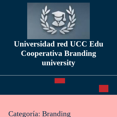
Saltar
al
contenido
Universidad red UCC Edu
Cooperativa Branding
university
Botón
de
apertura
Categoría:
Branding