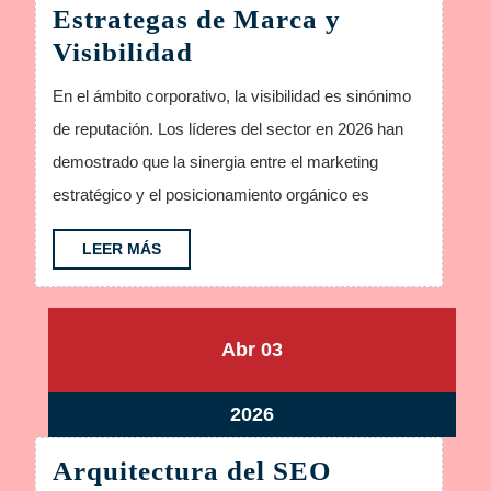
Estrategas de Marca y
2026
la
Estrategas
Visibilidad
Coron
de
En el ámbito corporativo, la visibilidad es sinónimo
Marca
de reputación. Los líderes del sector en 2026 han
y
demostrado que la sinergia entre el marketing
Visibilidad
estratégico y el posicionamiento orgánico es
LEER
LEER MÁS
MÁS
abril
abril
Abr
03
3,
3,
2026
2026
abril
2026
3,
Arquitectura del SEO
2026