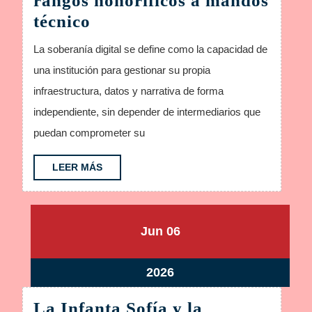
rangos honoríficos a mandos
La
técnico
soberanía
La soberanía digital se define como la capacidad de
digital
una institución para gestionar su propia
De
infraestructura, datos y narrativa de forma
rangos
independiente, sin depender de intermediarios que
honoríficos
puedan comprometer su
a
mandos
LEER
LEER MÁS
MÁS
técnico
junio
junio
Jun
06
6,
6,
2026
2026
junio
2026
6,
La Infanta Sofía y la
2026