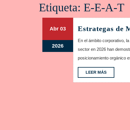
Etiqueta:
E-E-A-T
Estrategas de 
abril
abril
Abr
03
3,
3,
En el ámbito corporativo, la visibilidad es sinónimo de reputación. Los líderes del
2026
2026
abril
2026
sector en 2026 han demostra
3,
posicionamiento orgánico e
2026
LEER
LEER MÁS
MÁS