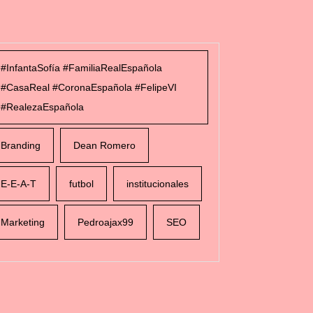
#InfantaSofía #FamiliaRealEspañola
#CasaReal #CoronaEspañola #FelipeVI
#RealezaEspañola
Branding
Dean Romero
E-E-A-T
futbol
institucionales
Marketing
Pedroajax99
SEO